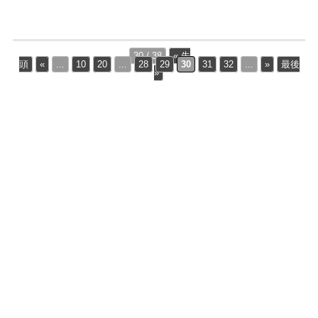
30 / 38
« 先
頭
«
...
10
20
...
28
29
30
31
32
...
»
最後
»
Copyright Jun's Light All Rights Reserved.