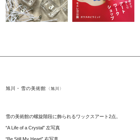
旭川・雪の美術館
〈旭川〉
雪の美術館の螺旋階段に飾られるワックスアート2点。
“A Life of a Crystal” 左写真
“Be Still My Heart” 右写真