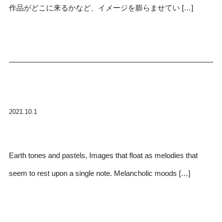
作品がどこに来るかなど、イメージを膨らませてい […]
2021.10.1
Earth tones and pastels, Images that float as melodies that
seem to rest upon a single note. Melancholic moods […]