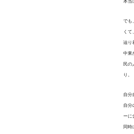
本当
でも
くて
辿り
中東
民の
り。
自分
自分
ーに
同時