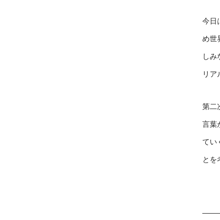
今日
め世
しみ
リア
第二
言葉
てい
とを