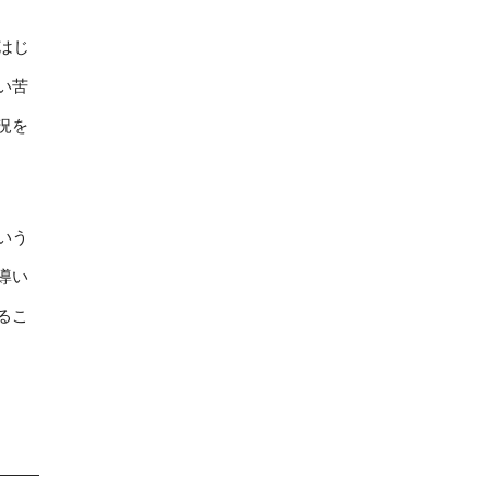
はじ
い苦
況を
いう
導い
るこ