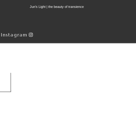
Jun’s Light | the beauty of transience
Instagram