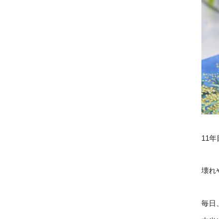
11年
壊れ
毎日