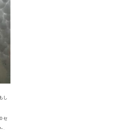
もし
０セ
た。