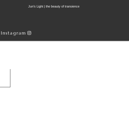
Jun’s Light | the beauty of transience
Instagram