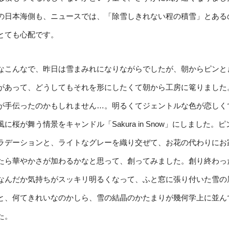
の日本海側も、ニュースでは、「除雪しきれない程の積雪」とある
とても心配です。
なこんなで、昨日は雪まみれになりながらでしたが、朝からピンと
があって、どうしてもそれを形にしたくて朝から工房に篭りました
が手伝ったのかもしれません…。明るくてジェントルな色が恋しく
風に桜が舞う情景をキャンドル「Sakura in Snow」にしました。ピ
ラデーションと、ライトなグレーを織り交ぜて、お花の代わりにお
たら華やかさが加わるかなと思って、創ってみました。創り終わっ
なんだか気持ちがスッキリ明るくなって、ふと窓に張り付いた雪の
と、何てきれいなのかしら、雪の結晶のかたまりが幾何学上に並ん
た。