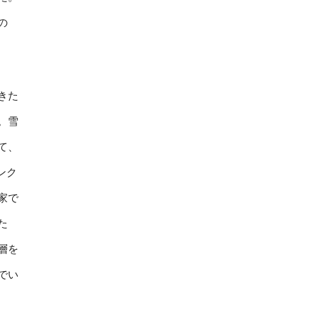
の
きた
。雪
て、
ンク
家で
た
層を
でい