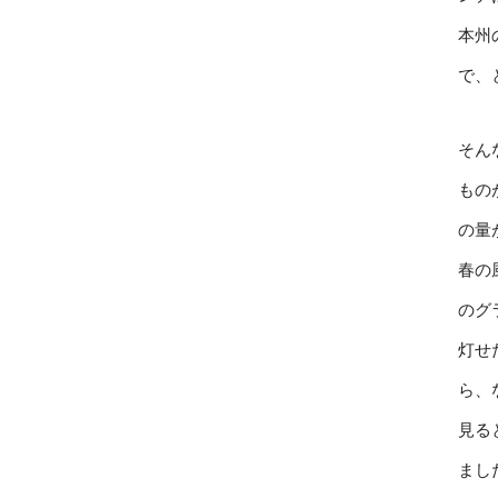
本州
で、
そん
もの
の量
春の
のグ
灯せ
ら、
見る
まし