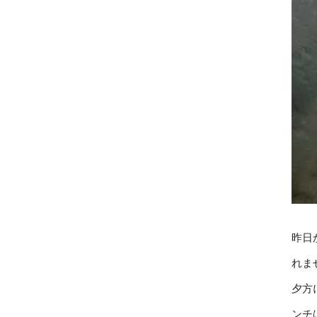
昨日
れま
夕方
ンチ