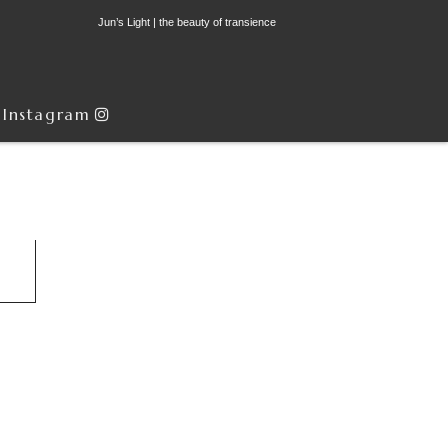
Jun’s Light | the beauty of transience
Instagram