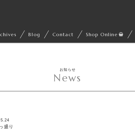
chives
Blog
Contact
Shop Online
お知らせ
News
.5.24
っ盛り