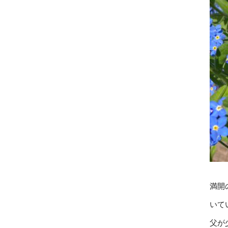
満開
いて
父が