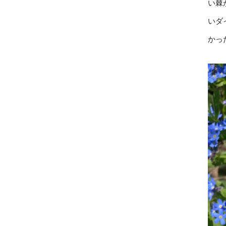
い棘
いダ
かっ