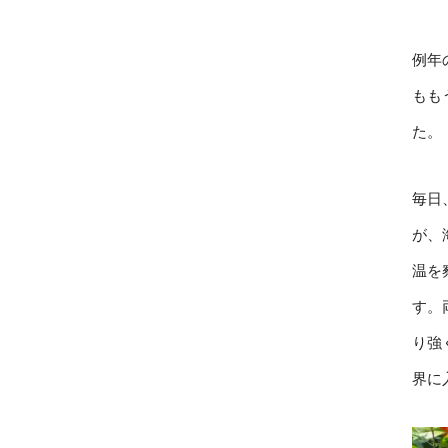
例年
もも
た。
毎日
が、
温を
す。
り強
界に