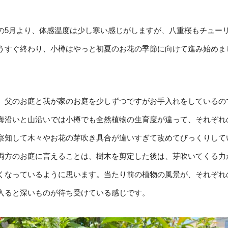
の5月より、体感温度は少し寒い感じがしますが、八重桜もチュー
うすぐ終わり、小樽はやっと初夏のお花の季節に向けて進み始めま
、父のお庭と我が家のお庭を少しずつですがお手入れをしているの
海沿いと山沿いでは小樽でも全然植物の生育度が違って、それぞれ
察知して木々やお花の芽吹き具合が違いすぎて改めてびっくりして
両方のお庭に言えることは、樹木を剪定した後は、芽吹いてくる力
くなっているように思います。当たり前の植物の風景が、それぞれ
入ると深いものが待ち受けている感じです。