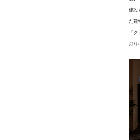
建設
た建
「ク
灯り