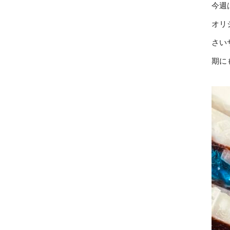
今週
オリ
さい
期に