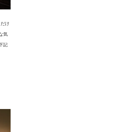
ただけ
な気
下記