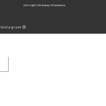
Jun’s Light | the beauty of transience
Instagram