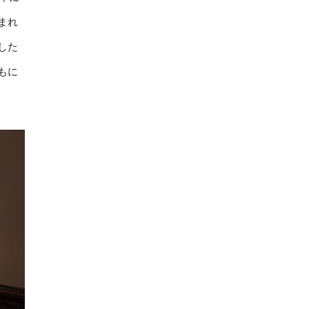
まれ
した
もに