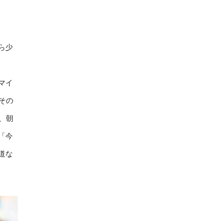
ら少
マイ
その
、朝
「今
道な