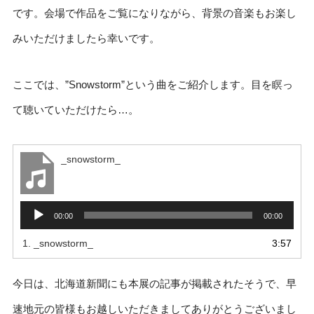
です。会場で作品をご覧になりながら、背景の音楽もお楽し
みいただけましたら幸いです。
ここでは、”Snowstorm”という曲をご紹介します。目を瞑っ
て聴いていただけたら…。
_snowstorm_
音
声
00:00
00:00
プ
レ
1.
_snowstorm_
3:57
ー
ヤ
ー
今日は、北海道新聞にも本展の記事が掲載されたそうで、早
速地元の皆様もお越しいただきましてありがとうございまし