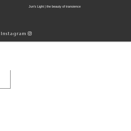
Jun’s Light | the beauty of transience
Instagram