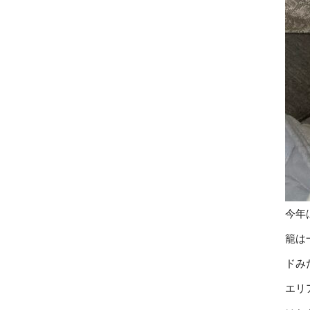
今年
籠は
ドみ
エリ