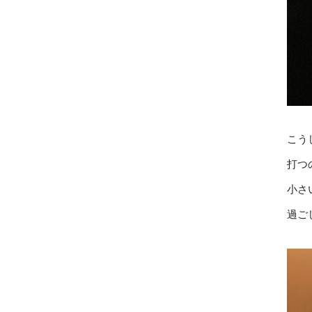
こう
打つ
小さ
過ご