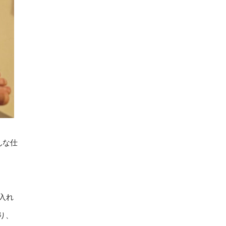
んな仕
入れ
り、