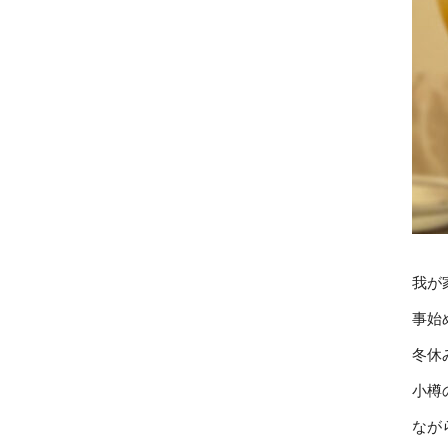
我が
事始
冬休
小樽
なが