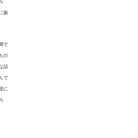
ル
に振
間で
ちの
な話
んで
逆に
れ