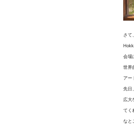
さて
Hokk
会場
世界
アー
先日
広大
てく
なと