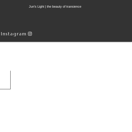
Jun’s Light | the beauty of transience
Instagram