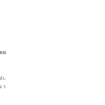
美唄
話し
よう